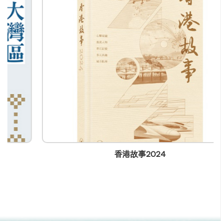
公司商务/版权联络人姓名
-
职位
-
电邮
info@bookfairhkpavilion.com
电话
(852) -
传真
(852) -
香港故事2024
通讯地址
-
网页
-