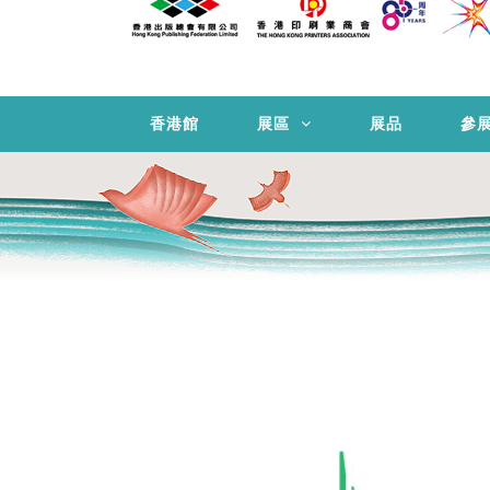
香港館
展區
展品
參