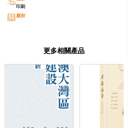
印刷
類別
公司名稱
香港出版總會
公司種類
更多相關產品
印刷
聯絡
公司商務/版權聯絡人姓名
-
職位
-
電郵
info@bookfairhkpavilion.com