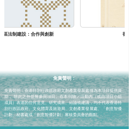
電話
(852) -
傳真
(852) -
香港故事2024
通訊地址
-
網頁
-
免責聲明：
免責聲明：香港特別行政區政府文創產業發展處僅為本項目提供資
助， 除此之外並無參與項目。在本刊物／活動內（或由項目小組
成員）表達的任何意見、研究成果、結論或建議，均不代表香港特
別行政區政府、文化體育及旅遊局、文創產業發展處、「創意智優
計劃」秘書處或「創意智優計劃」審核委員會的觀點。