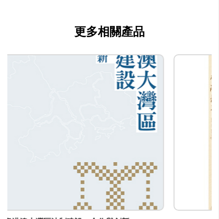
香港出版總會
公司種類
更多相關產品
出版
聯絡
公司商務/版權聯絡人姓名
-
職位
-
電郵
info@bookfairhkpavilion.com
電話
(852) -
傳真
(852) -